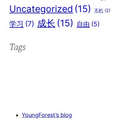
Uncategorized
(15)
不朽
(2)
成长
(15)
学习
(7)
自由
(5)
Tags
Linked
Git
YoungForest’s blog