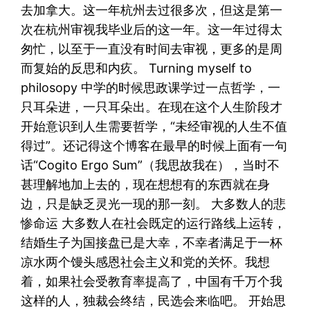
去加拿大。这一年杭州去过很多次，但这是第一
次在杭州审视我毕业后的这一年。这一年过得太
匆忙，以至于一直没有时间去审视，更多的是周
而复始的反思和内疚。 Turning myself to
philosopy 中学的时候思政课学过一点哲学，一
只耳朵进，一只耳朵出。在现在这个人生阶段才
开始意识到人生需要哲学，“未经审视的人生不值
得过”。还记得这个博客在最早的时候上面有一句
话“Cogito Ergo Sum”（我思故我在），当时不
甚理解地加上去的，现在想想有的东西就在身
边，只是缺乏灵光一现的那一刻。 大多数人的悲
惨命运 大多数人在社会既定的运行路线上运转，
结婚生子为国接盘已是大幸，不幸者满足于一杯
凉水两个馒头感恩社会主义和党的关怀。我想
着，如果社会受教育率提高了，中国有千万个我
这样的人，独裁会终结，民选会来临吧。 开始思