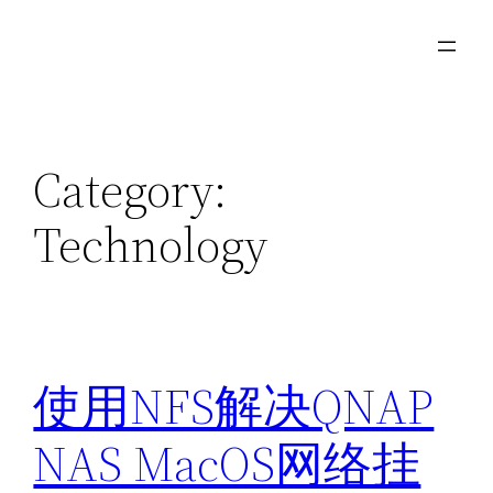
Skip
to
content
Category:
Technology
使用NFS解决QNAP
NAS MacOS网络挂